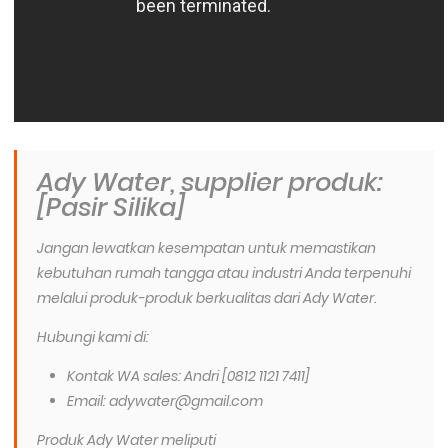
Ady Water, supplier produk:
[Pasir Silika]
Jangan lewatkan kesempatan untuk memastikan
kebutuhan rumah tangga atau industri Anda terpenuhi
melalui produk-produk berkualitas dari Ady Water.
Hubungi kami di:
Kontak WA sales: Andri [0812 1121 7411]
Email: adywater@gmail.com
Produk Ady Water meliputi