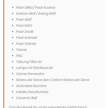
Pasir Silika / Pasir Kuarsa
Karbon Aktif / Arang Aktif
Pasir Aktif
Pasir MGS
Pasir Zeolit
Pasir Antrasit
Pasir Garnet
Tawas
PAC
Tabung Filter Air
Lampu UV Sterilisasi Air
Ozone Generator
Molecular Sieve dan Carbon Molecular Sieve
Activated Alumina
Katalis Desulfurisasi
Ceramic Ball
Dan jika Bapak Ibu ingin mengetahui lebih lanjut