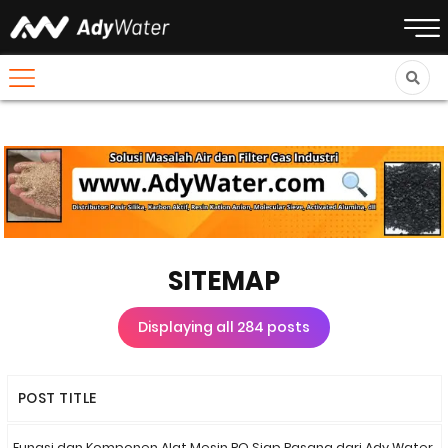
SITEMAP
Displaying all 284 posts
POST TITLE
Fungsi dan Komponen Alat Mesin RO Siap Pasang dari Ady Water