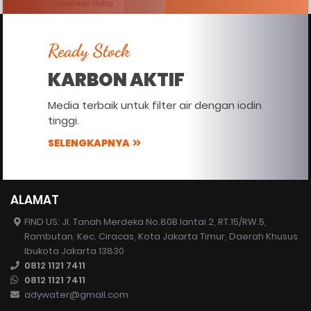
Ready Stock
KARBON AKTIF
Media terbaik untuk filter air dengan iodin
tinggi.
SELENGKAPNYA
ALAMAT
FIND US: Jl. Tanah Merdeka No.80B lantai 2, RT.15/RW.5,
Rambutan, Kec. Ciracas, Kota Jakarta Timur, Daerah Khusus
Ibukota Jakarta 13830
0812 1121 7411
0812 1121 7411
adywater@gmail.com