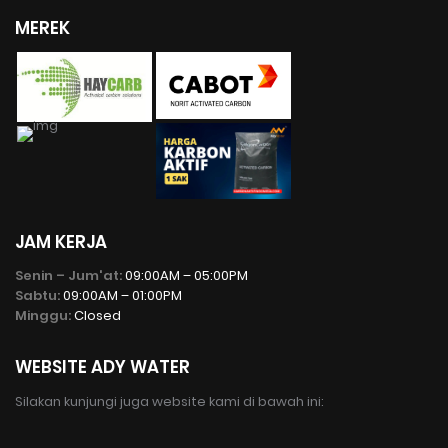
MEREK
JAM KERJA
Senin – Jum'at:
09:00AM – 05:00PM
Sabtu:
09:00AM – 01:00PM
Minggu:
Closed
WEBSITE ADY WATER
Silakan kunjungi juga website kami di bawah ini: