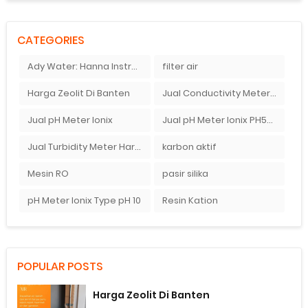
CATEGORIES
Ady Water: Hanna Instruments HI9126
filter air
Harga Zeolit Di Banten
Jual Conductivity Meter Di Jakarta Pusat
Jual pH Meter Ionix
Jual pH Meter Ionix PH50 Di Ady Water Bandung
Jual Turbidity Meter Harga Murah
karbon aktif
Mesin RO
pasir silika
pH Meter Ionix Type pH 10
Resin Kation
POPULAR POSTS
Harga Zeolit Di Banten