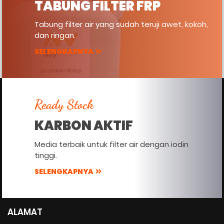
TABUNG FILTER FRP
Tabung filter air yang sudah teruji awet, kokoh,
dan ringan.
SELENGKAPNYA
Ready Stock
KARBON AKTIF
Media terbaik untuk filter air dengan iodin
tinggi.
SELENGKAPNYA
ALAMAT