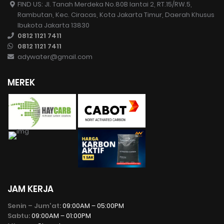
FIND US: Jl. Tanah Merdeka No.80B lantai 2, RT.15/RW.5,
Rambutan, Kec. Ciracas, Kota Jakarta Timur, Daerah Khusus
Ibukota Jakarta 13830
0812 1121 7411
0812 1121 7411
adywater@gmail.com
MEREK
JAM KERJA
Senin – Jum'at:
09:00AM – 05:00PM
Sabtu:
09:00AM – 01:00PM