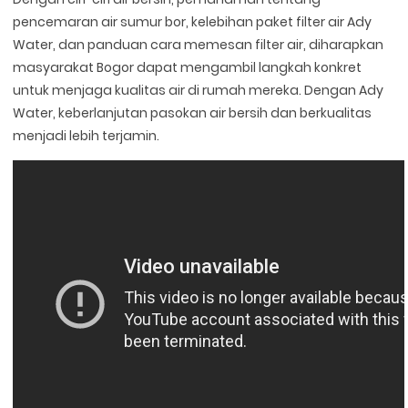
pencemaran air sumur bor, kelebihan paket filter air Ady
Water, dan panduan cara memesan filter air, diharapkan
masyarakat Bogor dapat mengambil langkah konkret
untuk menjaga kualitas air di rumah mereka. Dengan Ady
Water, keberlanjutan pasokan air bersih dan berkualitas
menjadi lebih terjamin.