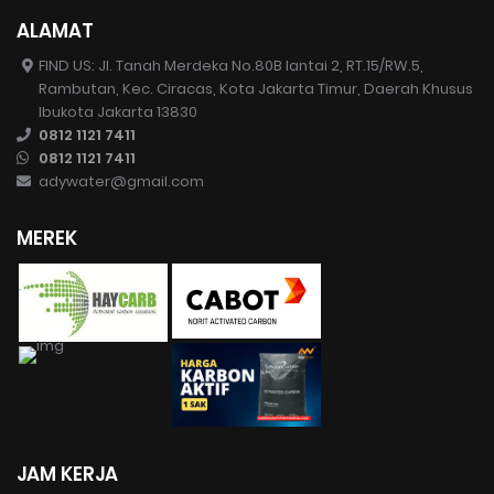
ALAMAT
FIND US: Jl. Tanah Merdeka No.80B lantai 2, RT.15/RW.5,
Rambutan, Kec. Ciracas, Kota Jakarta Timur, Daerah Khusus
Ibukota Jakarta 13830
0812 1121 7411
0812 1121 7411
adywater@gmail.com
MEREK
JAM KERJA